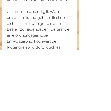
Zusammenfassend gilt: Wenn es 
um deine Sauna geht, solltest du 
dich nicht mit weniger als dem 
Besten zufriedengeben. Details wie 
eine ordnungsgemäße 
Entwässerung, hochwertige 
Materialien und durchdachtes 
Design machen aus einer guten 
Sauna eine großartige Sauna. Bei 
Hetki sind wir stolz darauf, ein 
Produkt zu liefern, das diese Werte 
verkörpert und sicherstellt, dass du 
das Beste aus deinem 
Saunaerlebnis herausholst – heute 
und in den kommenden Jahren.
finnische sauna
saunaerlebnis
außensauna
saunadesign
saunakonstruktion
saunabau