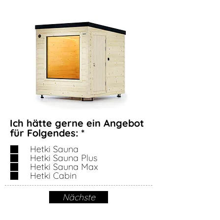
Ich hätte gerne ein Angebot
P
für Folgendes:
*
f
Hetki Sauna
l
Hetki Sauna Plus
i
Hetki Sauna Max
c
Hetki Cabin
h
t
Nächste
f
e