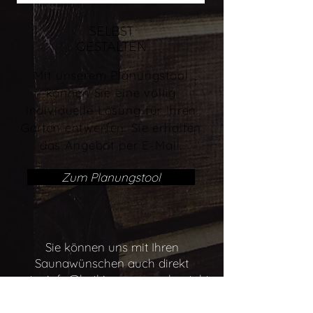
SELBST
GESTALTEN
Mit unserem Planungstool
können Sie eine völlig
individuelle Lösung für Ihren
Garten entwerfen. Sie erhalten
das Angebot per E-Mail.
Zum Planungstool
Sie können uns mit Ihren
Saunawünschen auch direkt
unter
info@hetkisauna.com
kontakt
ieren