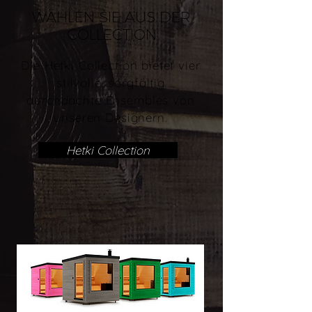
WÄHLEN SIE AUS DER
COLLECTION
Die Hetki Collection bietet vier
stilvolle, sorgfältig
durchdachte Ensembles von
unseren Designern.
Hetki Collection