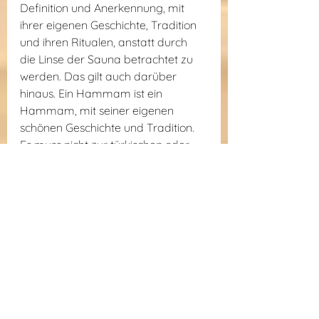
Definition und Anerkennung, mit 
ihrer eigenen Geschichte, Tradition 
und ihren Ritualen, anstatt durch 
die Linse der Sauna betrachtet zu 
werden. Das gilt auch darüber 
hinaus. Ein Hammam ist ein 
Hammam, mit seiner eigenen 
schönen Geschichte und Tradition. 
Es muss nicht zur türkischen oder 
marokkanischen Sauna werden, 
um verstanden oder geschätzt zu 
werden. Ihn als Sauna zu 
bezeichnen, würde ihm nicht 
wirklich gerecht.
Sauna (finnische Sauna) bei Hetki
Sauna ist Sauna. Und doch werden 
in der heutigen Welt ständig neue 