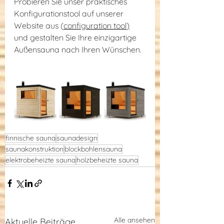
Probieren Sie unser praktisches 
Konfigurationstool auf unserer 
Website aus (
configuration tool
)
und gestalten Sie Ihre einzigartige 
Außensauna nach Ihren Wünschen.
finnische sauna
saunadesign
saunakonstruktion
blockbohlensauna
elektrobeheizte sauna
holzbeheizte sauna
Alle ansehen
Aktuelle Beiträge