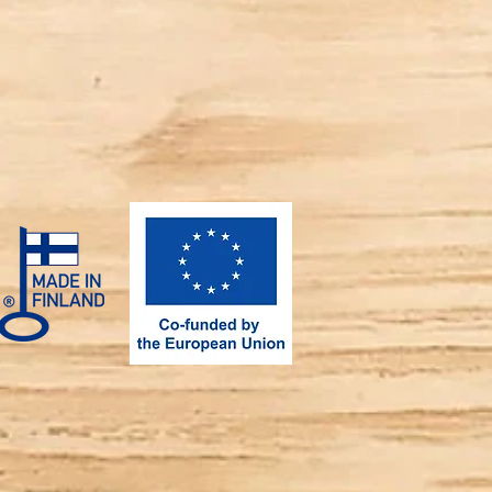
i erhält
lüsselflagge" Symbol