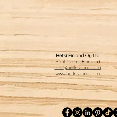
Die Kunst des Löyly: Der
heilige Dampf und die
Hetki Finland Oy Ltd
Hitze der finnischen Sauna
Rantasalmi, Finnland
info@hetkisauna.com
www.hetkisauna.com