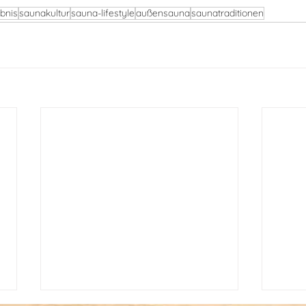
bnis
saunakultur
sauna-lifestyle
außensauna
saunatraditionen