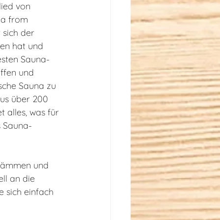
ied von 
na from 
 sich der 
en hat und 
besten Sauna-
ffen und 
ische Sauna zu 
aus über 200 
 alles, was für 
s Sauna-
zstämmen und 
ll an die 
 sich einfach 