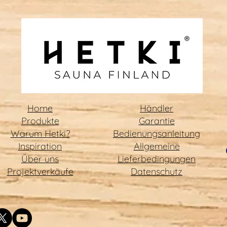
Hetki ist eine Blocksauna.
Hetk
Und das aus gutem Grund.
"Sch
Home
Händler
Produkte
Garantie
Warum Hetki?
Bedienungsanleitung
Inspiration
Allgemeine
Über uns
Lieferbedingungen
Projektverkäufe
Datenschutz