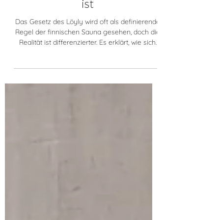
nicht die ganze Geschichte
ist
Das Gesetz des Löyly wird oft als definierende
Regel der finnischen Sauna gesehen, doch die
Realität ist differenzierter. Es erklärt, wie sich
Wärme verteilt und warum ein ausgewogenes
Wärmegefühl entscheidend ist. Gleichzeitig
entsteht guter Löyly nie durch eine einzelne
Regel, sondern durch das Zusammenspiel von
Design, Materialien, Belüftung, Ofen und
Nutzung. Am Ende zählt vor allem, wie sich die
Sauna für den Menschen darin anfühlt.